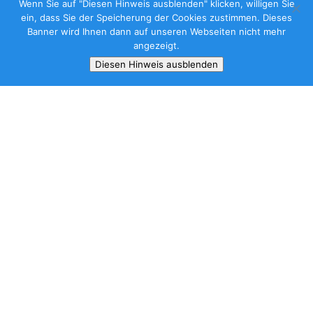
Wenn Sie auf "Diesen Hinweis ausblenden" klicken, willigen Sie
ein, dass Sie der Speicherung der Cookies zustimmen. Dieses
Banner wird Ihnen dann auf unseren Webseiten nicht mehr
angezeigt.
Diesen Hinweis ausblenden
Lektüreseminar am Rhein
Sonntag 26. Februar – Donnerstag 2. März 2023
Ovids „Labor der Moderne“ – Selbstversuche mit Eros, Mythos
und Exil
Prof. Dr. Melanie Möller, Berlin
Ovids Texte gehören zu den aufregendsten der lateinischen
Literatur – und zu den folgenreichsten. Dass die Metamorphosen
die (nicht nur) europäische Kultur maßgeblich beeinflusst haben,
steht außer Zweifel. Doch konnten auch die erotische Dichtung
und die im Exil entstandenen Trauer-Elegien eine breite
Nachwirkung entfalten. Allen diesen Texten ist etwas