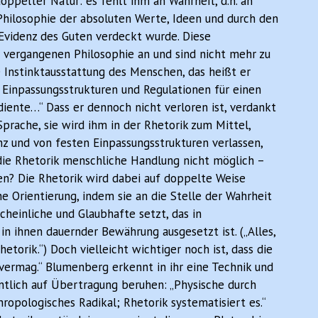
ppelter Natur: es fehlt ihm an Wahrheit, d.h. an
Philosophie der absoluten Werte, Ideen und durch den
Evidenz des Guten verdeckt wurde. Diese
vergangenen Philosophie an und sind nicht mehr zu
e Instinktausstattung des Menschen, das heißt er
 Einpassungsstrukturen und Regulationen für einen
ente…“ Dass er dennoch nicht verloren ist, verdankt
r Sprache, sie wird ihm in der Rhetorik zum Mittel,
nz und von festen Einpassungsstrukturen verlassen,
ie Rhetorik menschliche Handlung nicht möglich –
en? Die Rhetorik wird dabei auf doppelte Weise
e Orientierung, indem sie an die Stelle der Wahrheit
cheinliche und Glaubhafte setzt, das in
 ihnen dauernder Bewährung ausgesetzt ist. („Alles,
hetorik.“) Doch vielleicht wichtiger noch ist, dass die
 vermag.“ Blumenberg erkennt in ihr eine Technik und
ntlich auf Übertragung beruhen: „Physische durch
hropologisches Radikal; Rhetorik systematisiert es.“