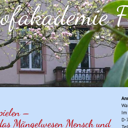
fakademie F
An
Wal
pielen –
Im
D-7
das Mängelwesen Mensch und
Tel