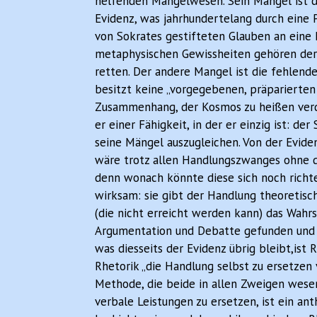
helfenden Mängelwesen. Sein Mangel ist do
Evidenz, was jahrhundertelang durch eine 
von Sokrates gestifteten Glauben an eine 
metaphysischen Gewissheiten gehören der 
retten. Der andere Mangel ist die fehlend
besitzt keine „vorgegebenen, präparierten
Zusammenhang, der Kosmos zu heißen verdi
er einer Fähigkeit, in der er einzig ist: de
seine Mängel auszugleichen. Von der Evide
wäre trotz allen Handlungszwanges ohne d
denn wonach könnte diese sich noch richt
wirksam: sie gibt der Handlung theoretisch
(die nicht erreicht werden kann) das Wahrs
Argumentation und Debatte gefunden und in
was diesseits der Evidenz übrig bleibt,ist R
Rhetorik „die Handlung selbst zu ersetzen
Methode, die beide in allen Zweigen wese
verbale Leistungen zu ersetzen, ist ein ant