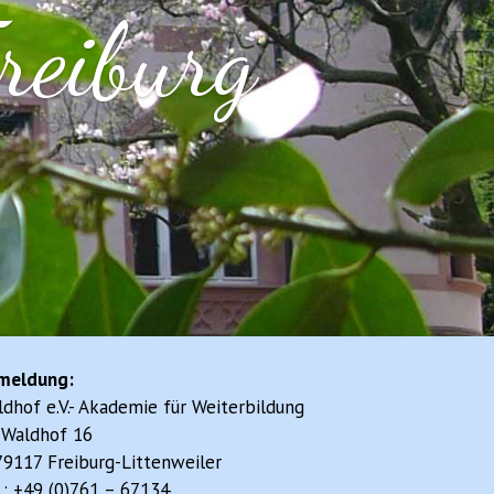
reiburg
meldung:
dhof e.V.- Akademie für Weiterbildung
 Waldhof 16
9117 Freiburg-Littenweiler
.: +49 (0)761 – 67134