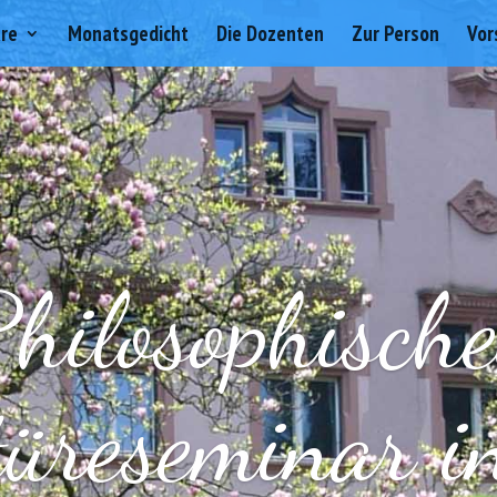
are
Monatsgedicht
Die Dozenten
Zur Person
Vor
Philosophische
üreseminar i