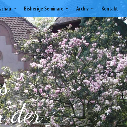
schau
Bisherige Seminare
Archiv
Kontakt
s
n der