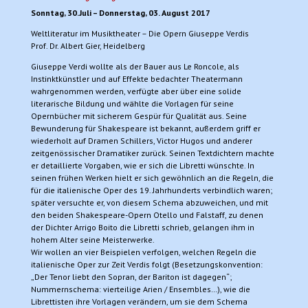
Sonntag, 30.Juli – Donnerstag, 03. August 2017
Weltliteratur im Musiktheater – Die Opern Giuseppe Verdis
Prof. Dr. Albert Gier, Heidelberg
Giuseppe Verdi wollte als der Bauer aus Le Roncole, als
Instinktkünstler und auf Effekte bedachter Theatermann
wahrgenommen werden, verfügte aber über eine solide
literarische Bildung und wählte die Vorlagen für seine
Opernbücher mit sicherem Gespür für Qualität aus. Seine
Bewunderung für Shakespeare ist bekannt, außerdem griff er
wiederholt auf Dramen Schillers, Victor Hugos und anderer
zeitgenössischer Dramatiker zurück. Seinen Textdichtern machte
er detaillierte Vorgaben, wie er sich die Libretti wünschte. In
seinen frühen Werken hielt er sich gewöhnlich an die Regeln, die
für die italienische Oper des 19. Jahrhunderts verbindlich waren;
später versuchte er, von diesem Schema abzuweichen, und mit
den beiden Shakespeare-Opern Otello und Falstaff, zu denen
der Dichter Arrigo Boito die Libretti schrieb, gelangen ihm in
hohem Alter seine Meisterwerke.
Wir wollen an vier Beispielen verfolgen, welchen Regeln die
italienische Oper zur Zeit Verdis folgt (Besetzungskonvention:
„Der Tenor liebt den Sopran, der Bariton ist dagegen“;
Nummernschema: vierteilige Arien / Ensembles…), wie die
Librettisten ihre Vorlagen verändern, um sie dem Schema