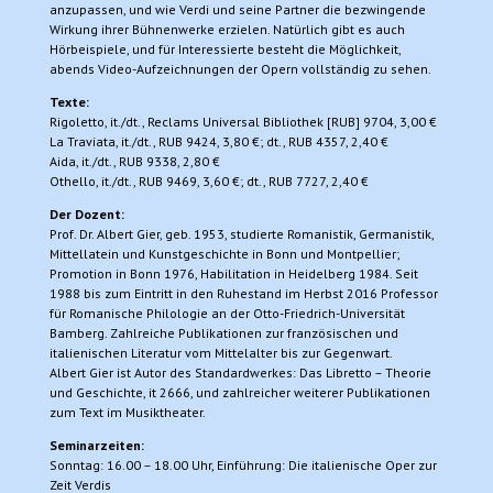
anzupassen, und wie Verdi und seine Partner die bezwingende
Wirkung ihrer Bühnenwerke erzielen. Natürlich gibt es auch
Hörbeispiele, und für Interessierte besteht die Möglichkeit,
abends Video-Aufzeichnungen der Opern vollständig zu sehen.
Texte:
Rigoletto, it./dt., Reclams Universal Bibliothek [RUB] 9704, 3,00 €
La Traviata, it./dt., RUB 9424, 3,80 €; dt., RUB 4357, 2,40 €
Aida, it./dt., RUB 9338, 2,80 €
Othello, it./dt., RUB 9469, 3,60 €; dt., RUB 7727, 2,40 €
Der Dozent:
Prof. Dr. Albert Gier, geb. 1953, studierte Romanistik, Germanistik,
Mittellatein und Kunstgeschichte in Bonn und Montpellier;
Promotion in Bonn 1976, Habilitation in Heidelberg 1984. Seit
1988 bis zum Eintritt in den Ruhestand im Herbst 2016 Professor
für Romanische Philologie an der Otto-Friedrich-Universität
Bamberg. Zahlreiche Publikationen zur französischen und
italienischen Literatur vom Mittelalter bis zur Gegenwart.
Albert Gier ist Autor des Standardwerkes: Das Libretto – Theorie
und Geschichte, it 2666, und zahlreicher weiterer Publikationen
zum Text im Musiktheater.
Seminarzeiten:
Sonntag: 16.00 – 18.00 Uhr, Einführung: Die italienische Oper zur
Zeit Verdis